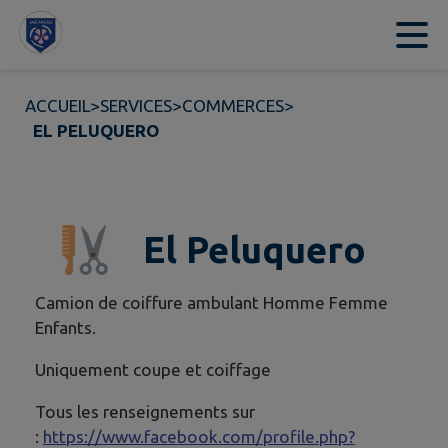
Contenu
Menu
Recherche
Pied de page
ACCUEIL
>
SERVICES
>
COMMERCES
>
EL PELUQUERO
El Peluquero
Camion de coiffure ambulant Homme Femme
Enfants.
Uniquement coupe et coiffage
Tous les renseignements sur
:
https://www.facebook.com/profile.php?