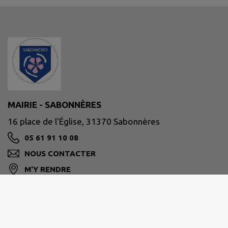
MAIRIE - SABONNÈRES
16 place de l'Église, 31370 Sabonnères
05 61 91 10 08
NOUS CONTACTER
M'Y RENDRE
www.sabonneres.fr