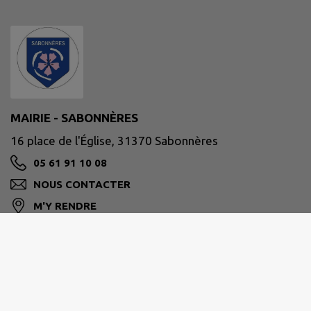
MAIRIE - SABONNÈRES
16 place de l'Église, 31370 Sabonnères
05 61 91 10 08
NOUS CONTACTER
M'Y RENDRE
www.sabonneres.fr