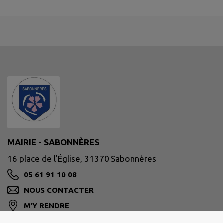
MAIRIE - SABONNÈRES
16 place de l'Église, 31370 Sabonnères
05 61 91 10 08
NOUS CONTACTER
M'Y RENDRE
www.sabonneres.fr