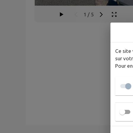
1
/
5
Ce site 
sur votr
Pour en