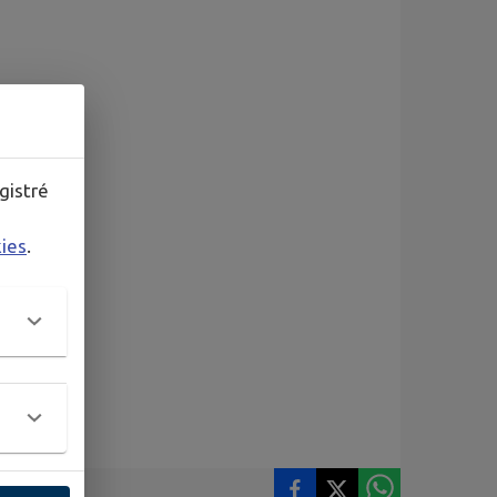
gistré
kies
.