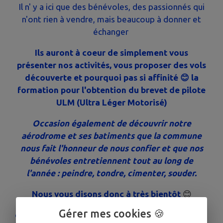
Il n' y a ici que des bénévoles, des passionnés qui
n'ont rien à vendre, mais beaucoup à donner et
échanger
Ils auront à coeur de simplement vous
présenter nos activités, vous proposer des vols
découverte et pourquoi pas si affinité 😊 la
formation pour l'obtention du brevet de pilote
ULM (Ultra Léger Motorisé)
Occasion également de découvrir notre
aérodrome et ses batiments que la commune
nous fait l'honneur de nous confier et que nos
bénévoles entretiennent tout au long de
l'année : peindre, tondre, cimenter, souder.
Nous vous disons donc à très bientôt
😊
Gérer mes cookies 🍪
contact : Jacques Darolles, Président