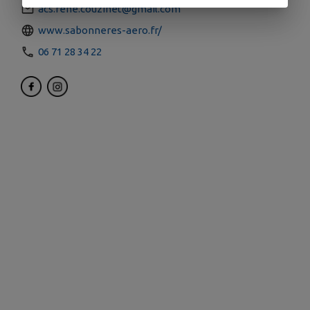
acs.rene.couzinet@gmail.com
www.sabonneres-aero.fr/
06 71 28 34 22