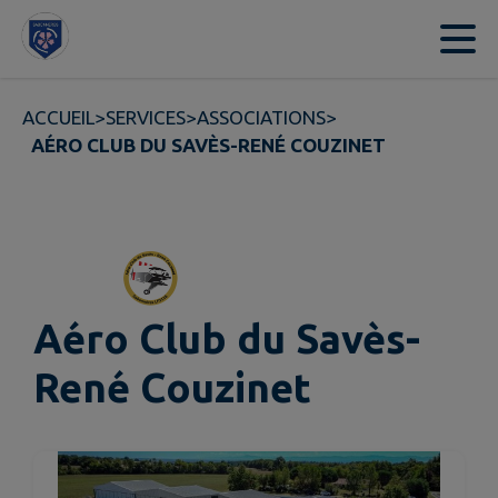
Contenu
Menu
Recherche
Pied de page
ACCUEIL
>
SERVICES
>
ASSOCIATIONS
>
AÉRO CLUB DU SAVÈS-RENÉ COUZINET
Aéro Club du Savès-
René Couzinet