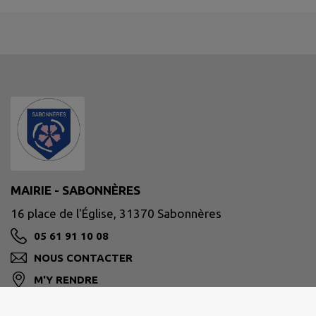
MAIRIE - SABONNÈRES
16 place de l'Église, 31370 Sabonnères
05 61 91 10 08
NOUS CONTACTER
M'Y RENDRE
www.sabonneres.fr