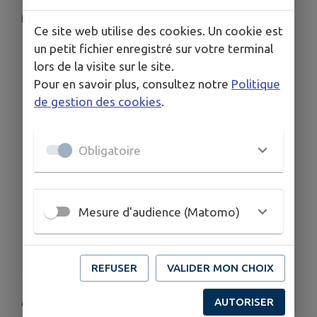
📧 :
acs.rene.couzinet@gmail.com
Ce site web utilise des cookies. Un cookie est
Info de dernière minute
un petit fichier enregistré sur votre terminal
lors de la visite sur le site.
Vous etes cordialement invité à notre journée
Pour en savoir plus, consultez notre
Politique
des voisins qui se déroulera
le samedi 7
de gestion des cookies
.
septembre de 10 h à 18h
Possibilité de participer au repas le midi
Obligatoire
Vols possibles
Mesure d'audience (Matomo)
REFUSER
VALIDER MON CHOIX
AUTORISER
COORDONNÉES