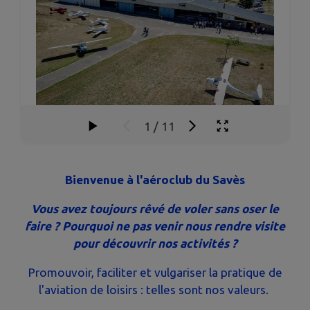
1
/
11
Bienvenue à l'aéroclub du Savès
Vous avez toujours rêvé de voler sans oser le
faire ? Pourquoi ne pas venir nous rendre visite
pour découvrir nos activités ?
Promouvoir, faciliter et vulgariser la pratique de
l'aviation de loisirs : telles sont nos valeurs.