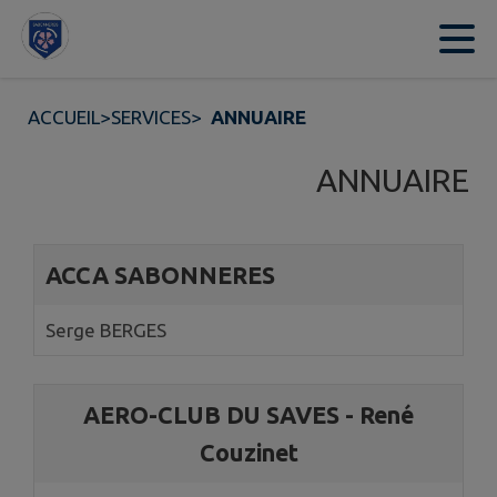
Contenu
Menu
Recherche
Pied de page
ACCUEIL
>
SERVICES
>
ANNUAIRE
ANNUAIRE
Page 1. 10 annuaires sur 14 affichées sur cette page.
ACCA SABONNERES
Serge BERGES
AERO-CLUB DU SAVES - René
Couzinet