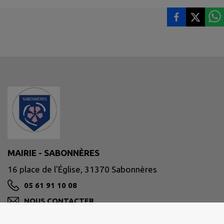
MAIRIE - SABONNÈRES
16 place de l'Église, 31370 Sabonnères
05 61 91 10 08
NOUS CONTACTER
M'Y RENDRE