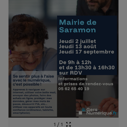
1
/
1