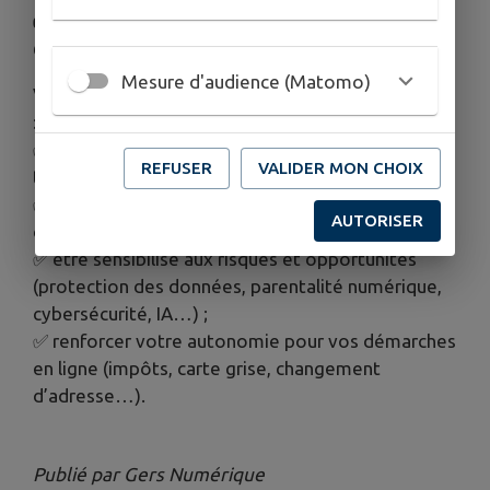
👉 Prenez rendez-vous dès à présent au 05 62
65 40 19
Mesure d'audience (Matomo)
Votre conseiller vous accompagne pas à pas pour
:
✅ apprendre à utiliser vos appareils (ordinateur,
REFUSER
VALIDER MON CHOIX
tablette, smartphone) ;
✅ naviguer sur internet, envoyer des photos, faire
AUTORISER
des achats en ligne en toute sécurité ;
✅ être sensibilisé aux risques et opportunités
(protection des données, parentalité numérique,
cybersécurité, IA…) ;
✅ renforcer votre autonomie pour vos démarches
en ligne (impôts, carte grise, changement
d’adresse…).
Publié par Gers Numérique