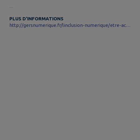
PLUS D'INFORMATIONS
http://gersnumerique.fr/linclusion-numerique/etre-accompagne-par-un-conseiller-gers-numerique/