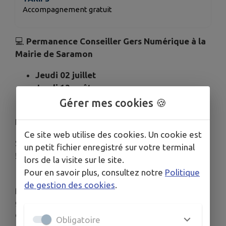
Accompagnement gratuit
💻
Permanence Conseiller Gers Numérique à la
Mairie de Saramon
Jeudi 02 juillet
Jeudi 13 août
Jeudi 17 septembre
Gérer mes cookies 🍪
De 9h à 12h et de 13h30 à 16h30
Ce site web utilise des cookies. Un cookie est
Se sentir à l’aise avec le numérique, c’est possible
un petit fichier enregistré sur votre terminal
!
lors de la visite sur le site.
Pour en savoir plus, consultez notre
Politique
📍 Le conseiller Gers Numérique se déplace au
de gestion des cookies
.
plus près de chez vous pour vous accompagner
gratuitement et individuellement sous forme
d'atelier.
Obligatoire