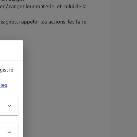
r / ranger leur matériel et celui de la
nsignes, rappeler les actions, les faire
gistré
kies
.