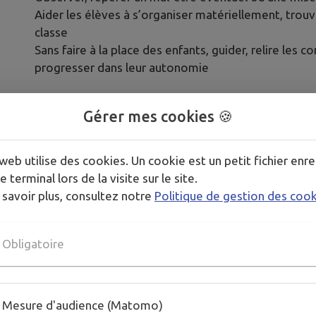
Aider les élèves à s’organiser matériellement, trouve
classe
Sans faire à la place des enfants, guider, relire les co
progresser dans leur autonomie
Gérer mes cookies 🍪
web utilise des cookies. Un cookie est un petit fichier enre
e terminal lors de la visite sur le site.
 savoir plus, consultez notre
Politique de gestion des coo
Obligatoire
Mesure d'audience (Matomo)