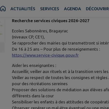
Publié le mardi 07 juillet 2026 - Sabonnères
ACTUALITÉS
SERVICES
AGENDA
DÉCOUVRIR
Recherche services civiques 2026-2027
Ecoles Sabonnères, Bragayrac
(niveaux CP, CE1),
Se rapprocher des mairies qui transmettront si inté
De 16 à 25 ans – Pour plus de renseignements :
https://www.service-civique.gouv.fr
Aider les enseignantes :
Accueillir, veiller aux rituels et à la transition vers 
Veiller au respect de toutes les consignes et règles 
pour des récréations sereines
Proposer des solutions de médiation aux élèves afi
différents dans la cour
Sensibiliser les enfants à des attitudes de coopérat
Observer, repérer un mal-être éventuel ou une mis