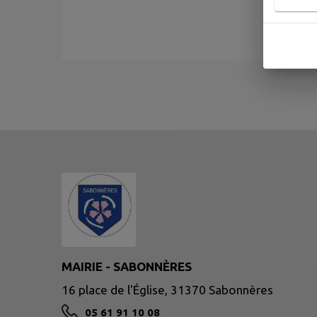
MAIRIE - SABONNÈRES
16 place de l'Église, 31370 Sabonnères
05 61 91 10 08