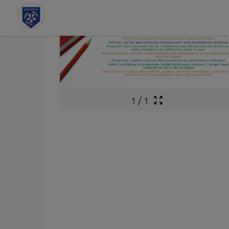
Contenu
Menu
Recherche
Pied de page
1
/
1