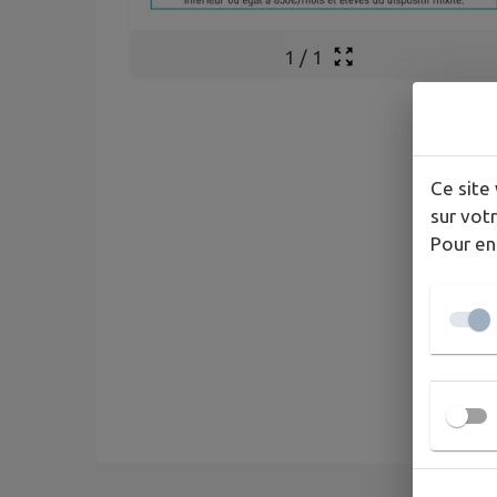
1
/
1
Ce site 
sur votr
Pour en