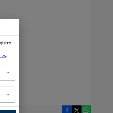
gistré
kies
.