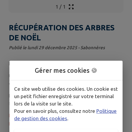
1
/
1
RÉCUPÉRATION DES ARBRES
DE NOËL
Publié le lundi 29 décembre 2025 - Sabonnères
Bonjour à tous,
Gérer mes cookies 🍪
Une zone de dépose des sapins de Noël est
ouverte à tout le monde.
Ce site web utilise des cookies. Un cookie est
Nous remercions une fois de plus Yves Henri pour
un petit fichier enregistré sur votre terminal
son initiative.
lors de la visite sur le site.
Pour en savoir plus, consultez notre
Politique
Rappel : Il est interdit de les jeter sur les
de gestion des cookies
.
plateformes des ordures.